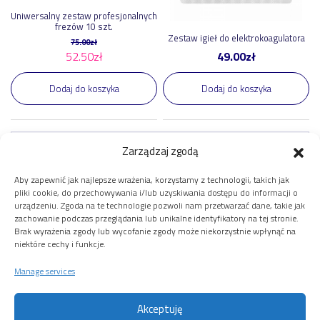
Uniwersalny zestaw profesjonalnych
frezów 10 szt.
Zestaw igieł do elektrokoagulatora
75.00
zł
52.50
zł
49.00
zł
Dodaj do koszyka
Dodaj do koszyka
Zarządzaj zgodą
Załaduj więcej
Aby zapewnić jak najlepsze wrażenia, korzystamy z technologii, takich jak
pliki cookie, do przechowywania i/lub uzyskiwania dostępu do informacji o
urządzeniu. Zgoda na te technologie pozwoli nam przetwarzać dane, takie jak
Twoje Konto
zachowanie podczas przeglądania lub unikalne identyfikatory na tej stronie.
Brak wyrażenia zgody lub wycofanie zgody może niekorzystnie wpłynąć na
Twoje konto
niektóre cechy i funkcje.
Obsługa Klienta
Zamówienie
Manage services
Dostawa i płatności
Polityka prywatności
Zwroty i Reklamacje
Akceptuję
Regulamin Sklepu