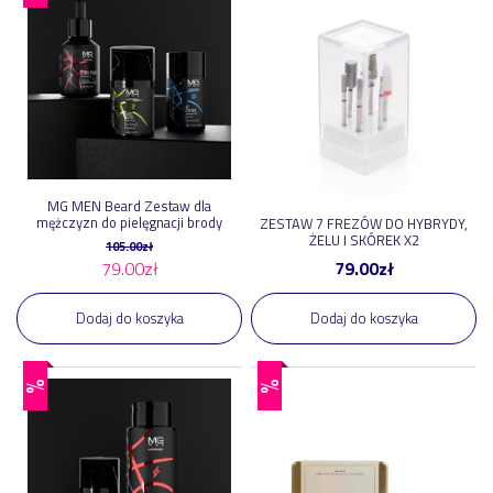
MG MEN Beard Zestaw dla
mężczyzn do pielęgnacji brody
ZESTAW 7 FREZÓW DO HYBRYDY,
ŻELU I SKÓREK X2
105.00
zł
79.00
zł
79.00
zł
Dodaj do koszyka
Dodaj do koszyka
%
%