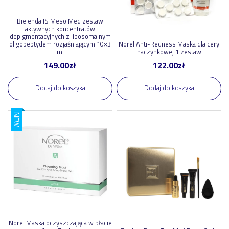
Bielenda IS Meso Med zestaw
aktywnych koncentratów
depigmentacyjnych z liposomalnym
oligopeptydem rozjaśniającym 10×3
Norel Anti-Redness Maska dla cery
ml
naczynkowej 1 zestaw
149.00
zł
122.00
zł
Dodaj do koszyka
Dodaj do koszyka
NEW
Norel Maska oczyszczająca w płacie