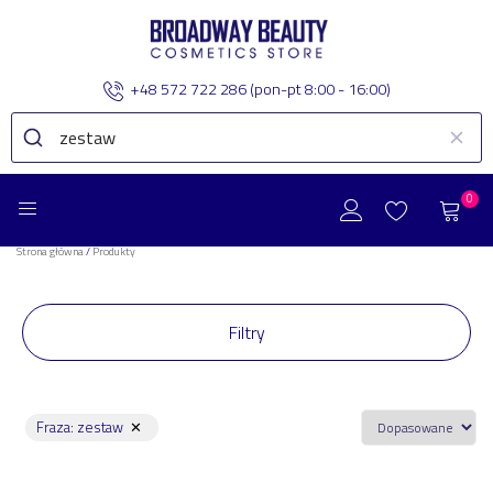
+48 572 722 286
(pon-pt 8:00 - 16:00)
0
Strona główna
/
Produkty
Filtry
Fraza
:
zestaw
✕
Zakres Cenowy