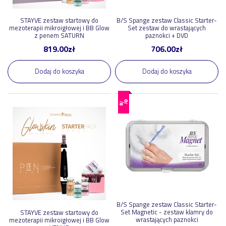
produkty-dla-niego
4
STAYVE zestaw startowy do
B/S Spange zestaw Classic Starter-
zdrowe-i-zadbane-stopy
3
mezoterapii mikroigłowej i BB Glow
Set zestaw do wrastających
z penem SATURN
paznokci + DVD
bb-glow
2
819.00
zł
706.00
zł
pokaż więcej
Dodaj do koszyka
Dodaj do koszyka
%
B/S Spange zestaw Classic Starter-
Set Magnetic - zestaw klamry do
STAYVE zestaw startowy do
wrastających paznokci
mezoterapii mikroigłowej i BB Glow