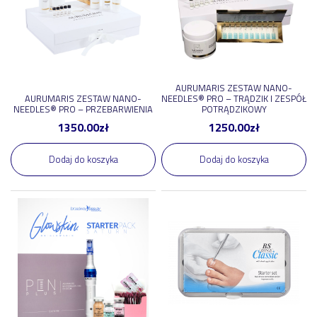
Hairplay
5
MG Evolution®
5
Stayve
5
Bielenda
3
AURUMARIS ZESTAW NANO-
Norel
2
AURUMARIS ZESTAW NANO-
NEEDLES® PRO – TRĄDZIK I ZESPÓŁ
NEEDLES® PRO – PRZEBARWIENIA
POTRĄDZIKOWY
pokaż więcej
1350.00
zł
1250.00
zł
Dodaj do koszyka
Dodaj do koszyka
Tag
2026-sale
18
bezpieczny-pakiet
12
2026-sale-2
7
brow-code
5
pielegnacja-domowa
4