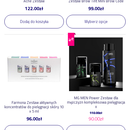
Acne Zestaw
Zestaw Brow Tint Mini Brow Code
122.00
zł
99.00
zł
Dodaj do koszyka
Wybierz opcje
%
MG MEN Power Zestaw dla
mężczyzn kompleksowa pielęgnacja
Farmona Zestaw aktywnych
x
koncentratów do pielęgnacji skóry 10
x 5 ml
110.00
zł
96.00
zł
90.00
zł