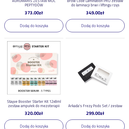
AURUMARIS ZESTAW MOC
Brow Code Lamination PRO zestaw
PEPTYDÓW
do laminacji brwi i liftingu rzęs
373.00
zł
349.00
zł
Dodaj do koszyka
Dodaj do koszyka
Stayve Booster Starter Kit 12x8ml
zestaw ampułek do mezoterapii
Arkada's Frezy Podo Set / zestaw
320.00
zł
299.00
zł
Dodaj do koszyka
Dodaj do koszyka