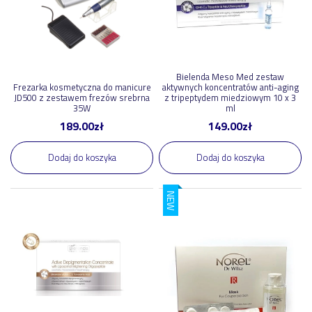
Bielenda Meso Med zestaw
Frezarka kosmetyczna do manicure
aktywnych koncentratów anti-aging
JD500 z zestawem frezów srebrna
z tripeptydem miedziowym 10 x 3
35W
ml
189.00
zł
149.00
zł
Dodaj do koszyka
Dodaj do koszyka
NEW