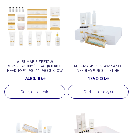
4
,
40
zł
2480
,
00
zł
Pokaż nowości
Pokaż promocje
Pokaż polecane
AURUMARIS ZESTAW
ROZSZERZONY “KURACJA NANO-
AURUMARIS ZESTAW NANO-
NEEDLES®” PRO 14 PRODUKTÓW
NEEDLES® PRO - LIFTING
2480.00
zł
1350.00
zł
Producent
Dodaj do koszyka
Dodaj do koszyka
Aba Group
12
Aurumaris
7
Brow Code
6