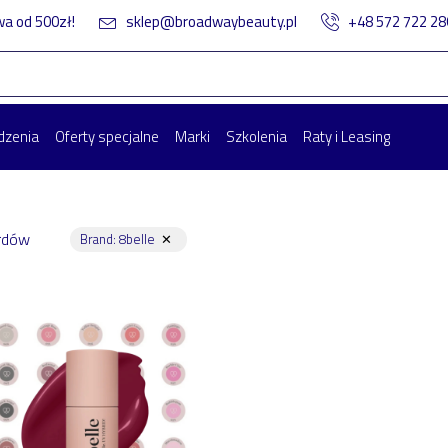
 od 500zł!
sklep@broadwaybeauty.pl
+48 572 722 2
dzenia
Oferty specjalne
Marki
Szkolenia
Raty i Leasing
rdów
Brand
:
8belle
✕