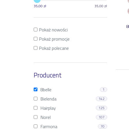
35
,
00
zł
35
,
00
zł
8
Pokaż nowości
Pokaż promocje
Pokaż polecane
Producent
8belle
1
Bielenda
142
Hairplay
125
Norel
107
Farmona
70