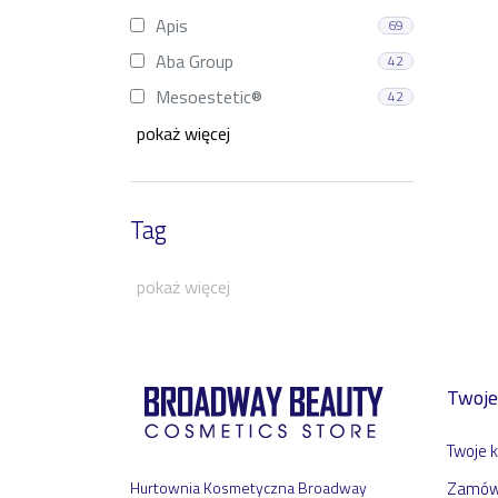
Apis
69
Aba Group
42
Mesoestetic®
42
pokaż więcej
Tag
pokaż więcej
Twoje
Twoje 
Hurtownia Kosmetyczna Broadway
Zamów