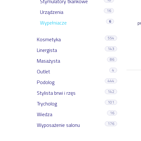
Stymulatory tkankowe
16
Urządzenia
6
Wypełniacze
p
554
Kosmetyka
143
Linergista
86
Masażysta
4
Outlet
444
Podolog
142
Stylista brwi i rzęs
101
Trycholog
16
Wiedza
176
Wyposażenie salonu