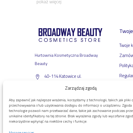
pokaż więcej
Twoje
Twoje 
Hurtownia Kosmetyczna Broadway
Zamów
Beauty
Polityk
Regula
40-114 Katowice ul.
Ściegiennego 2
Zarządzaj zgodą
sklep@broadwaybeauty.pl
Aby zapewnić jak najlepsze wrażenia, korzystamy z technologii, takich jak pliki 
przechowywania i/lub uzyskiwania dostępu do informacji o urządzeniu. Zgoda 
technologie pozwoli nam przetwarzać dane, takie jak zachowanie podczas prze
+48 572 722 286
unikalne identyfikatory na tej stronie. Brak wyrażenia zgody lub wycofanie zg
niekorzystnie wpłynąć na niektóre cechy i funkcje.
Manage services