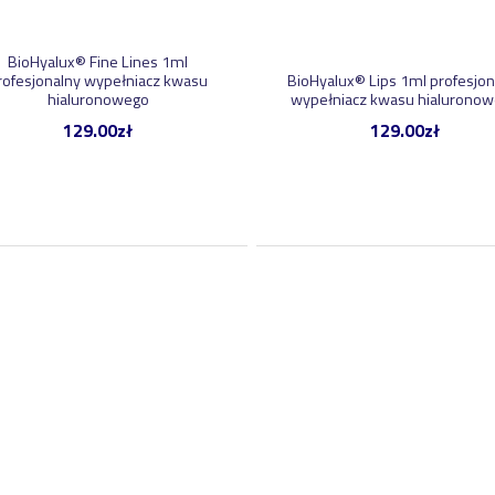
BioHyalux® Fine Lines 1ml
rofesjonalny wypełniacz kwasu
BioHyalux® Lips 1ml profesjon
hialuronowego
wypełniacz kwasu hialurono
129.00
zł
129.00
zł