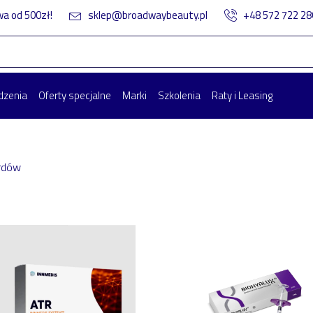
 od 500zł!
sklep@broadwaybeauty.pl
+48 572 722 2
dzenia
Oferty specjalne
Marki
Szkolenia
Raty i Leasing
rdów