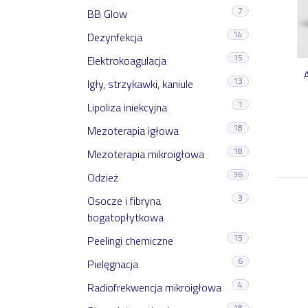
7
BB Glow
14
Dezynfekcja
15
Elektrokoagulacja
13
Igły, strzykawki, kaniule
1
Lipoliza iniekcyjna
18
Mezoterapia igłowa
18
Mezoterapia mikroigłowa
36
Odzież
3
Osocze i fibryna
bogatopłytkowa
15
Peelingi chemiczne
6
Pielęgnacja
4
Radiofrekwencja mikroigłowa
18