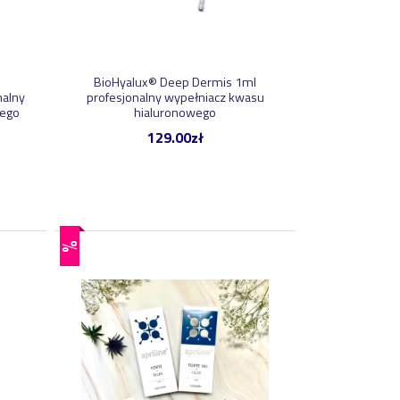
BioHyalux® Deep Dermis 1ml
nalny
profesjonalny wypełniacz kwasu
wego
hialuronowego
129.00
zł
%