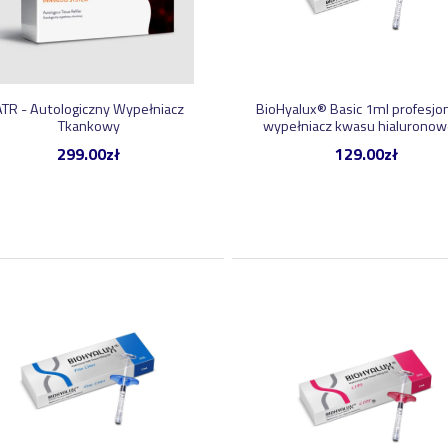
ATR - Autologiczny Wypełniacz
BioHyalux® Basic 1ml profesjo
Tkankowy
wypełniacz kwasu hialurono
299.00
zł
129.00
zł