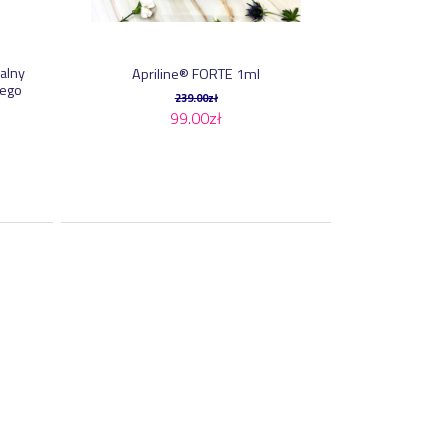
alny
Apriline® FORTE 1ml
wego
239.00
zł
99.00
zł