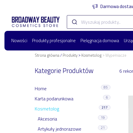
Darmowa dostawa
Nowości
Produkty profesjonalne
Pielęgnacja domowa
Urzą
>
>
Strona główna
/
Produkty
Kosmetolog
Wypełniacze
Kategorie Produktów
6 reko
85
Home
6
Karta podarunkowa
217
Kosmetolog
19
Akcesoria
21
Artykuły jednorazowe