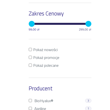
Zakres Cenowy
99
,
00
zł
299
,
00
zł
Pokaż nowości
Pokaż promocje
Pokaż polecane
Producent
BioHyalux®
3
Apriline
1