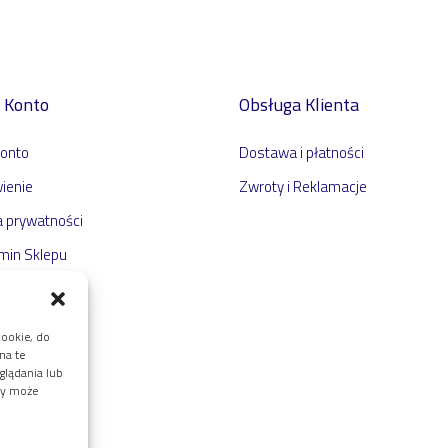
 Konto
Obsługa Klienta
konto
Dostawa i płatności
ienie
Zwroty i Reklamacje
a prywatności
min Sklepu
cookie, do
na te
glądania lub
ody może