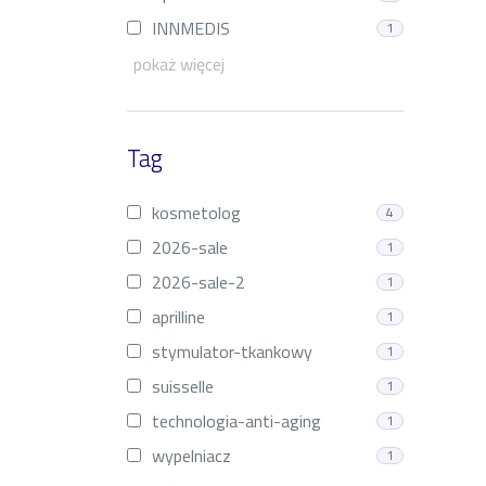
INNMEDIS
1
pokaż więcej
Tag
kosmetolog
4
2026-sale
1
2026-sale-2
1
aprilline
1
stymulator-tkankowy
1
suisselle
1
technologia-anti-aging
1
wypelniacz
1