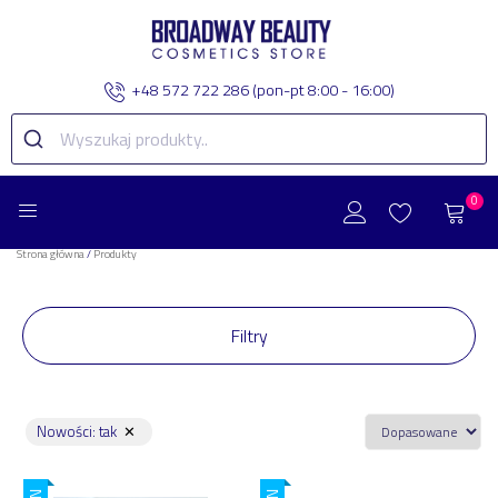
+48 572 722 286
(pon-pt 8:00 - 16:00)
0
Strona główna
/
Produkty
Filtry
Nowości
:
tak
✕
Zakres Cenowy