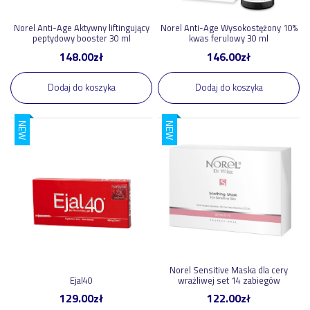
Norel Anti-Age Aktywny liftingujący
Norel Anti-Age Wysokostężony 10%
peptydowy booster 30 ml
kwas ferulowy 30 ml
148.00
zł
146.00
zł
Dodaj do koszyka
Dodaj do koszyka
NEW
NEW
Norel Sensitive Maska dla cery
Ejal40
wrażliwej set 14 zabiegów
129.00
zł
122.00
zł