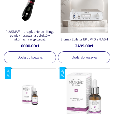
Global Beauty Grup S.J.
2
O-Medic
1
pokaż więcej
PLASMA® – urządzenie do liftingu
powiek i usuwania defektów
Tag
skórnych / wyprzedaż
Biomak Epilator EPIL PRO eFLASH
6000.00
zł
2499.00
zł
outlet
3
Dodaj do koszyka
Dodaj do koszyka
elektrokoagulacja
1
pokaż więcej
NEW
NEW