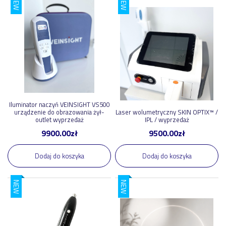
NEW
NEW
41
,
00
zł
9900
,
00
zł
Pokaż nowości
Pokaż promocje
Pokaż polecane
Iluminator naczyń VEINSIGHT VS500
urządzenie do obrazowania żył-
Laser wolumetryczny SKIN OPTIX™ /
outlet wyprzedaż
IPL / wyprzedaż
9900.00
zł
9500.00
zł
Producent
Dodaj do koszyka
Dodaj do koszyka
Farmona
7
NEW
NEW
Norel
5
Biomak
3