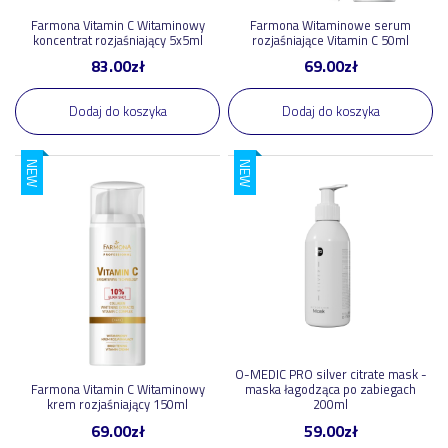
Farmona Vitamin C Witaminowy
Farmona Witaminowe serum
koncentrat rozjaśniający 5x5ml
rozjaśniające Vitamin C 50ml
83.00
zł
69.00
zł
Dodaj do koszyka
Dodaj do koszyka
NEW
NEW
O-MEDIC PRO silver citrate mask -
Farmona Vitamin C Witaminowy
maska łagodząca po zabiegach
krem rozjaśniający 150ml
200ml
69.00
zł
59.00
zł