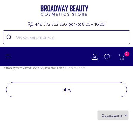
+48 572 722 286
(pon-pt 8:00 - 16:00)
0
>
>
Strona główna
/
Produkty
Stylista brwi i rzęs
Laminacja brwi
Filtry
Zakres Cenowy