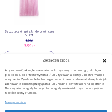
Szczoteczki (spiralki) do brwi i rzęs
50szt.
8.99
zł
3.99
zł
Wybierz opcje
Zarządzaj zgodą
Aby zapewnić jak najlepsze wrażenia, korzystamy z technologii, takich jak
pliki cookie, do przechowywania i/lub uzyskiwania dostępu do informacji o
urządzeniu. Zgoda na te technologie pozwoli nam przetwarzać dane, takie jak
Twoje Konto
zachowanie podczas przeglądania lub unikalne identyfikatory na tej stronie.
Brak wyrażenia zgody lub wycofanie zgody może niekorzystnie wpłynąć na
Twoje konto
niektóre cechy i funkcje.
Obsługa Klienta
Zamówienie
Manage services
Dostawa i płatności
Polityka prywatności