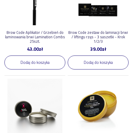
Tag
2026-sale
10
brow-code
8
Brow Code Aplikator / Grzebień do
Brow Code zestaw do laminacji brwi
laminowania brwi Lamination Combs
/ liftingu rzęs - 3 saszetki - Krok
laminacja
25szt.
1/2/3
6
43.00
zł
39.00
zł
laminacja-brwi
5
laminacja-rzes
4
Dodaj do koszyka
Dodaj do koszyka
lifting-rzes
3
2026-sale-2
2
brwi
2
pokaż więcej