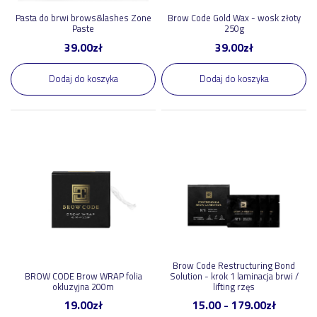
Pasta do brwi brows&lashes Zone
Brow Code Gold Wax - wosk złoty
Paste
250g
39.00
zł
39.00
zł
Dodaj do koszyka
Dodaj do koszyka
Brow Code Restructuring Bond
BROW CODE Brow WRAP folia
Solution - krok 1 laminacja brwi /
okluzyjna 200m
lifting rzęs
19.00
zł
15.00
-
179.00
zł