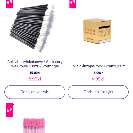
%
%
Aplikator włókninowy / Aplikatory
welurowe 50szt. / Promocja!
Folia okluzyjna mini 42mmx200m
15.00
zł
8.99
zł
5.99
zł
4.99
zł
Dodaj do koszyka
Dodaj do koszyka
%