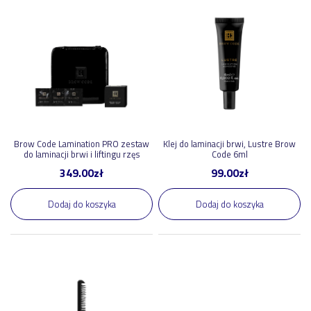
3
,
99
zł
349
,
00
zł
Pokaż nowości
Pokaż promocje
Pokaż polecane
Brow Code Lamination PRO zestaw
Klej do laminacji brwi, Lustre Brow
do laminacji brwi i liftingu rzęs
Code 6ml
349.00
zł
99.00
zł
Dodaj do koszyka
Dodaj do koszyka
Producent
Brow Code
9
pokaż więcej