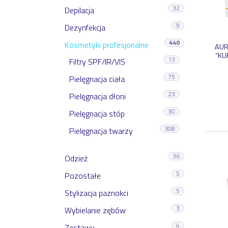
32
Depilacja
9
Dezynfekcja
440
Kosmetyki profesjonalne
AUR
“KU
13
Filtry SPF/IR/VIS
75
Pielęgnacja ciała
23
Pielęgnacja dłoni
30
Pielęgnacja stóp
308
Pielęgnacja twarzy
36
Odzież
5
Pozostałe
5
Stylizacja paznokci
3
Wybielanie zębów
4
Zestawy