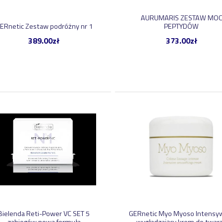
AURUMARIS ZESTAW MO
ERnetic Zestaw podróżny nr 1
PEPTYDÓW
389.00
zł
373.00
zł
Bielenda Reti-Power VC SET 5
GERnetic Myo Myoso Intensy