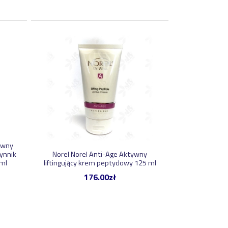
ywny
ynnik
Norel Norel Anti-Age Aktywny
 ml
liftingujący krem peptydowy 125 ml
176.00
zł