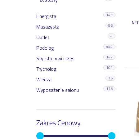
143
Linergista
NEE
86
Masażysta
4
Outlet
444
Podolog
142
Stylista brwi i rzęs
101
Trycholog
16
Wiedza
176
Wyposażenie salonu
Zakres Cenowy