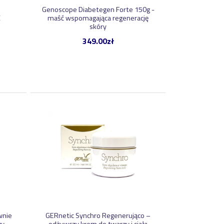
Genoscope Diabetegen Forte 150g -
C
maść wspomagająca regenerację
skóry
349.00
zł
wnie
GERnetic Synchro Regenerująco –