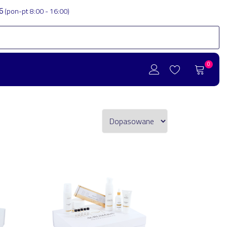
86
(pon-pt 8:00 - 16:00)
0