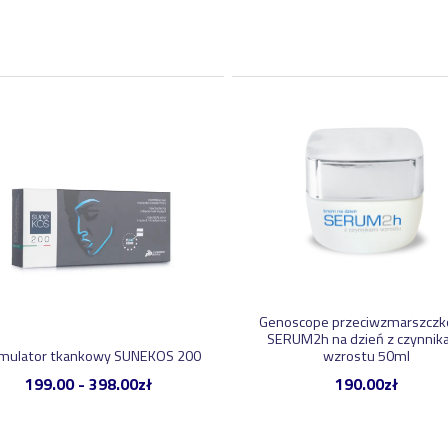
Genoscope przeciwzmarszcz
SERUM2h na dzień z czynnik
mulator tkankowy SUNEKOS 200
wzrostu 50ml
199.00
-
398.00
zł
190.00
zł