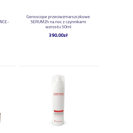
Genoscope przeciwzmarszczkowe
NCE-
SERUM2h na noc z czynnikami
wzrostu 50ml
390.00
zł