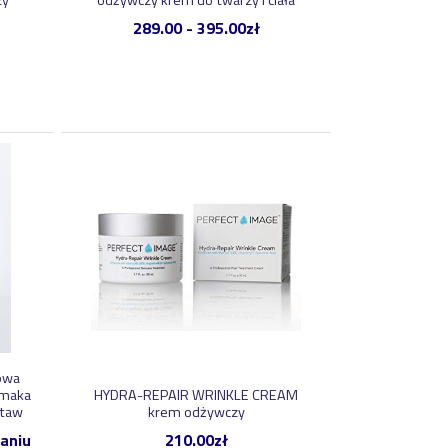
zy
odżywczy krem do twarzy i ciała
289.00
-
395.00
zł
zowa
imaka
HYDRA-REPAIR WRINKLE CREAM
staw
krem odżywczy
aniu
210.00
zł