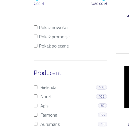
4
,
00
zł
2480
,
00
zł
G
Pokaż nowości
Pokaż promocje
Pokaż polecane
Producent
Bielenda
140
Norel
105
Apis
69
Farmona
66
Aurumaris
13