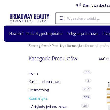
Darmowa dostawa
Nowości
Produkty profesjonalne
Pielęgnacja domowa
Urzą
>
>
Strona główna
/
Produkty
Kosmetyka
Kosmetyki profes
Kategorie Produktów
440 r
85
Home
6
Karta podarunkowa
217
Kosmetolog
554
Kosmetyka
26
Artykuły jednorazowe