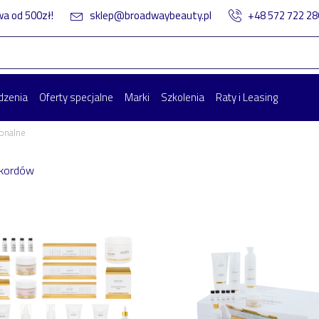
 od 500zł!
sklep@broadwaybeauty.pl
+48 572 722 2
dzenia
Oferty specjalne
Marki
Szkolenia
Raty i Leasing
jonalne
ekordów