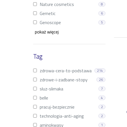
Nature cosmetics
8
Gernetic
6
Genoscope
5
pokaż więcej
Tag
zdrowa-cera-to-podstawa
214
zdrowe-i-zadbane-stopy
26
sluz-slimaka
7
belle
4
pracuj-bezpiecznie
2
technologia-anti-aging
2
aminokwasy
1