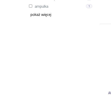
ampulka
1
pokaż więcej
A