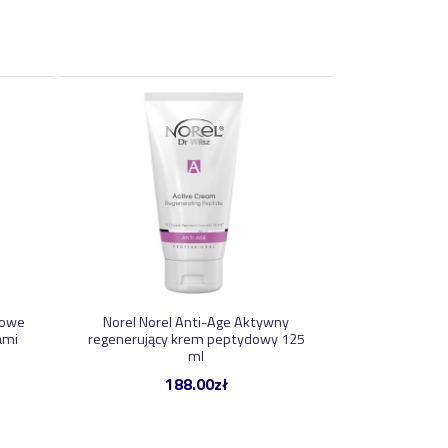
kowe
Norel Norel Anti-Age Aktywny
ami
regenerujący krem peptydowy 125
ml
188.00
zł