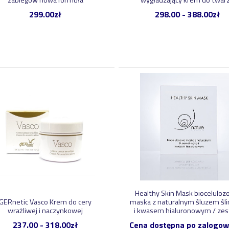
zabiegów nowa formuła
wygładzający krem do twar
299.00
zł
298.00
-
388.00
zł
Healthy Skin Mask biocelulo
GERnetic Vasco Krem do cery
maska z naturalnym śluzem śl
wrażliwej i naczynkowej
i kwasem hialuronowym / ze
237.00
-
318.00
zł
Cena dostępna po zalogow