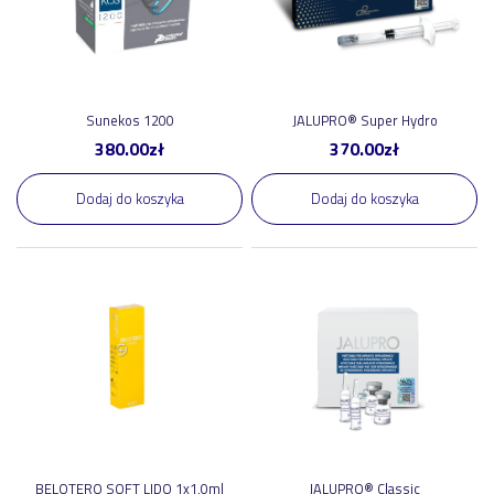
Diaco
1
Merz Aesthetics GmbH
1
Professional Dietetics S.p.A.
1
Taumed
1
Sunekos 1200
JALUPRO® Super Hydro
pokaż więcej
380.00
zł
370.00
zł
Dodaj do koszyka
Dodaj do koszyka
Tag
zestaw
9
stymulator
5
stymulator-tkankowy
5
wyrob-medyczny
4
technologia-anti-aging
3
tropokolagen
3
BELOTERO SOFT LIDO 1x1,0ml
JALUPRO® Classic