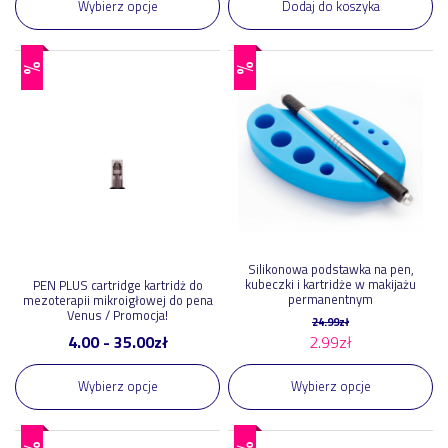
Wybierz opcje
Dodaj do koszyka
%
%
Silikonowa podstawka na pen,
kubeczki i kartridże w makijażu
PEN PLUS cartridge kartridż do
permanentnym
mezoterapii mikroigłowej do pena
Venus / Promocja!
24.99
zł
4.00
-
35.00
zł
2.99
zł
Wybierz opcje
Wybierz opcje
%
%