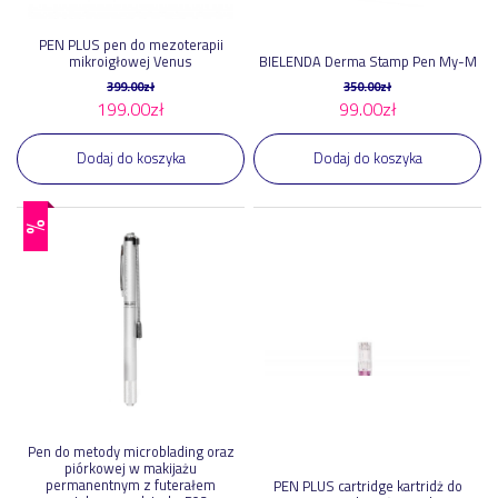
mast
1
PEN PLUS pen do mezoterapii
pokaż więcej
mikroigłowej Venus
BIELENDA Derma Stamp Pen My-M
399.00
zł
350.00
zł
199.00
zł
99.00
zł
Dodaj do koszyka
Dodaj do koszyka
%
Pen do metody microblading oraz
piórkowej w makijażu
permanentnym z futerałem
PEN PLUS cartridge kartridż do