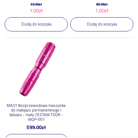
59.00
zł
89.00
zł
1.00
zł
1.00
zł
Dodaj do koszyka
Dodaj do koszyka
MAST Bezprzewodowa maszynka
do makijażu permanentnego i
tatuażu - mały ZESTAW TOUR -
WQP-001
599.00
zł