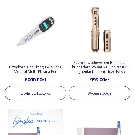
1
,
00
zł
6000
,
00
zł
Pokaż nowości
Pokaż promocje
Pokaż polecane
Bezprzewodowy pen Biomaser
Urządzenie do liftingu PLAZone
Thunderlord Power - U1 do tatuażu,
Medical Multi-Plasma Pen
pigmentacji, na kartridże Hawk
6000.00
zł
999.00
zł
Producent
Dodaj do koszyka
Wybierz opcje
++Pen Plus
5
Traderon Sp. z o.o.
2
Bielenda
1