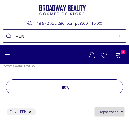
+48 572 722 286
(pon-pt 8:00 - 16:00)
0
Strona główna
/
Produkty
Filtry
Fraza
:
PEN
✕
Zakres Cenowy