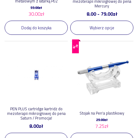
metalowym z latarką P02
mezoterapii mikroigłowej do pena
Mercury
59.00
zł
30.00
zł
8.00
-
79.00
zł
Dodaj do koszyka
Wybierz opcje
%
PEN PLUS cartridge kartridż do
Stojak na Pen'a plastikowy
mezoterapii mikroigłowej do pena
Saturn / Promocja!
29.00
zł
8.00
zł
7.25
zł