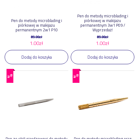
Pen do metody microblading i
Pen do metody microblading i
piórkowej w makijażu
piórkowej w makijażu
permanentnym 3w1 P09 /
permanentnym 2w1 P10
Wyprzedaż!
89.00
zł
89.00
zł
1.00
zł
1.00
zł
Dodaj do koszyka
Dodaj do koszyka
%
%
Pen ze stali nierdzewnej do metody
Pen do metody microblading oraz