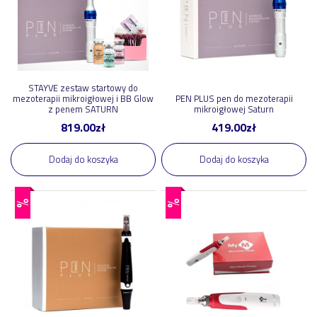
Global Beauty Group S.J.
1
Permanent World
1
Stayve
1
pokaż więcej
STAYVE zestaw startowy do
mezoterapii mikroigłowej i BB Glow
PEN PLUS pen do mezoterapii
z penem SATURN
mikroigłowej Saturn
Tag
819.00
zł
419.00
zł
Dodaj do koszyka
Dodaj do koszyka
promocja
11
2026-sale
3
%
%
2026-sale-2
2
mezoterapia-mikroiglowa
2
mikroiglowka
2
bb-glow
1
extra-koszyk
1