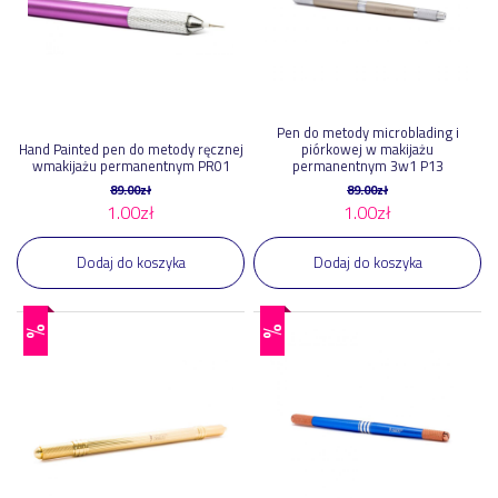
Pen do metody microblading i
Hand Painted pen do metody ręcznej
piórkowej w makijażu
wmakijażu permanentnym PR01
permanentnym 3w1 P13
89.00
zł
89.00
zł
1.00
zł
1.00
zł
Dodaj do koszyka
Dodaj do koszyka
%
%