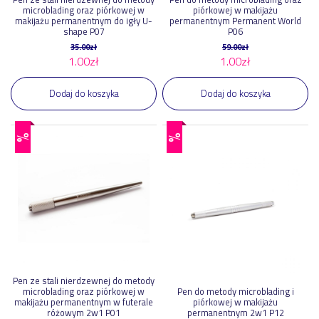
microblading oraz piórkowej w
piórkowej w makijażu
makijażu permanentnym do igły U-
permanentnym Permanent World
shape P07
P06
35.00
zł
59.00
zł
1.00
zł
1.00
zł
Dodaj do koszyka
Dodaj do koszyka
%
%
Pen ze stali nierdzewnej do metody
microblading oraz piórkowej w
Pen do metody microblading i
makijażu permanentnym w futerale
piórkowej w makijażu
różowym 2w1 P01
permanentnym 2w1 P12